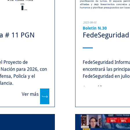
2025-08-01
Boletin N.30
ca # 11 PGN
FedeSeguridad 
el Proyecto de
FedeSeguridad Informa
 Nación para 2026, con
encontrará las principa
ensa, Policía y el
FedeSeguridad en julio
lancia.
Acompáñenos y conozca
Ver más
6, participaci&oa...
...