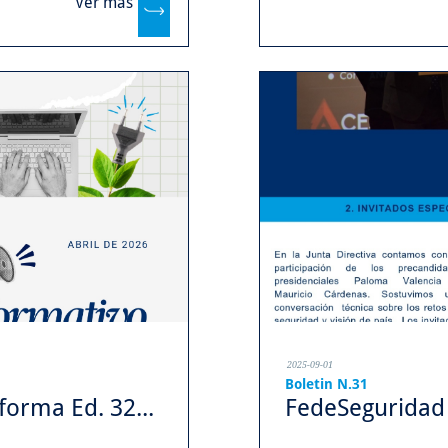
Ver más
...
2025-09-01
Boletin N.31
orma Ed. 32...
FedeSeguridad 