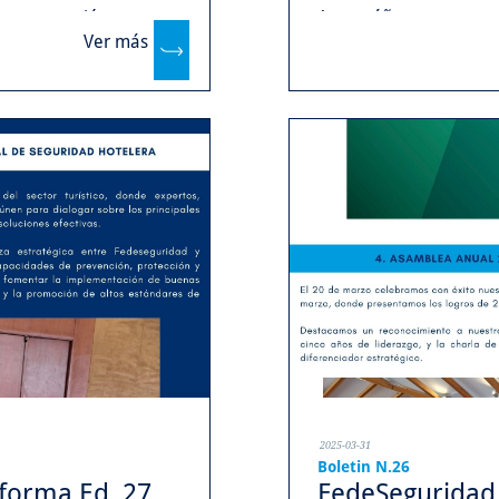
estra gestión.
Acompáñenos y conozca
Ver más
...
2025-03-31
Boletin N.26
orma Ed. 27...
FedeSeguridad 