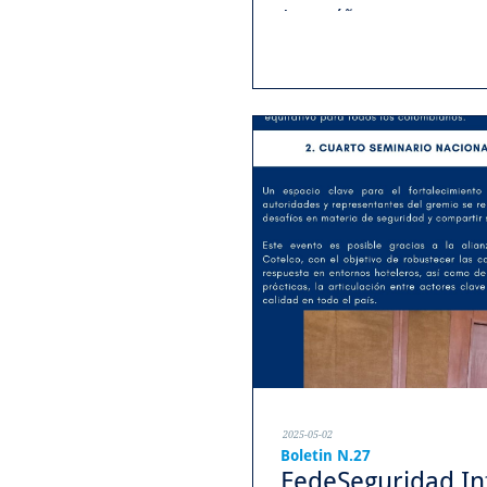
Acompáñenos y conozca nu
...
2025-05-02
Boletin N.27
FedeSeguridad Inf