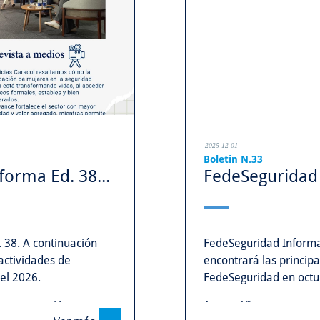
2025-12-01
Boletin N.33
orma Ed. 38...
FedeSeguridad 
 38. A continuación
FedeSeguridad Informa
 actividades de
encontrará las principa
el 2026.
FedeSeguridad en octu
estra gestión.
Acompáñenos y conozca